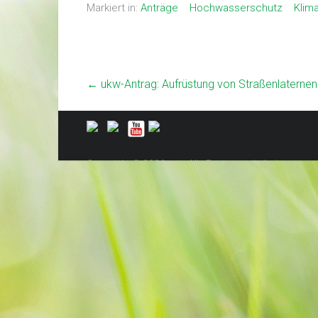
Markiert in:
Anträge
Hochwasserschutz
Klim
←
ukw-Antrag: Aufrüstung von Straßenlaternen
Copyright © 2026
. Alle Rechte vorbehalten.
ukw
Theme:
von ThemeGrill. Präsentiert von
Ample
WordP