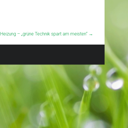
 Heizung – „grüne Technik spart am meisten“
→
Impressum
Datenschutzerklärung
ukw
Spendenkonto