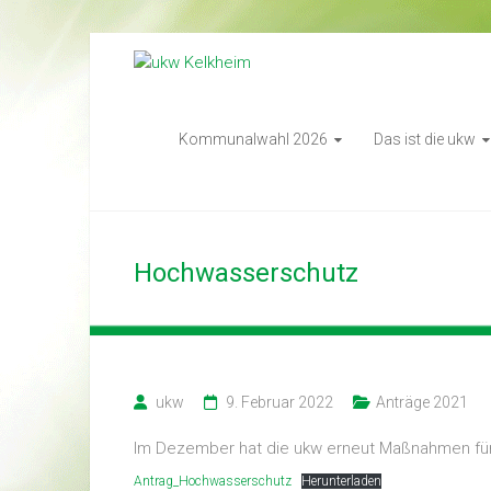
Zum
Inhalt
Unabhängige
ukw
springen
Kelkheimer
Wählerinitiative
Kommunalwahl 2026
Das ist die ukw
Hochwasserschutz
ukw
9. Februar 2022
Anträge 2021
Im Dezember hat die ukw erneut Maßnahmen fü
Antrag_Hochwasserschutz
Herunterladen