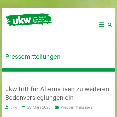
Zum
Inhalt
Unabhängige
ukw
springen
Kelkheimer
Wählerinitiative
Pressemitteilungen
ukw tritt für Alternativen zu weiteren
Bodenversieglungen ein
ukw
28. März 2023
Pressemitteilungen