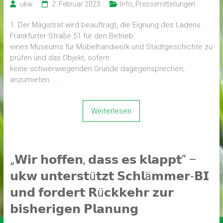
ukw
2. Februar 2023
Info
,
Pressemitteilungen
1. Der Magistrat wird beauftragt, die Eignung des Ladens
Frankfurter Straße 51 für den Betrieb
eines Museums für Möbelhandwerk und Stadtgeschichte zu
prüfen und das Objekt, sofern
keine schwerwiegenden Gründe dagegensprechen,
anzumieten. …
Weiterlesen
„𝗪𝗶𝗿 𝗵𝗼𝗳𝗳𝗲𝗻, 𝗱𝗮𝘀𝘀 𝗲𝘀 𝗸𝗹𝗮𝗽𝗽𝘁“ –
𝘂𝗸𝘄 𝘂𝗻𝘁𝗲𝗿𝘀𝘁ü𝘁𝘇𝘁 𝗦𝗰𝗵𝗹ä𝗺𝗺𝗲𝗿-𝗕𝗜
𝘂𝗻𝗱 𝗳𝗼𝗿𝗱𝗲𝗿𝘁 𝗥ü𝗰𝗸𝗸𝗲𝗵𝗿 𝘇𝘂𝗿
𝗯𝗶𝘀𝗵𝗲𝗿𝗶𝗴𝗲𝗻 𝗣𝗹𝗮𝗻𝘂𝗻𝗴